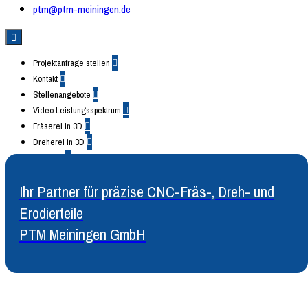
ptm@ptm-meiningen.de

Projektanfrage stellen

Kontakt

Stellenangebote

Video Leistungsspektrum

Fräserei in 3D

Dreherei in 3D

YouTube

Facebook

Ihr Partner für präzise CNC-Fräs-, Dreh- und
Instagram

Erodierteile
PTM Meiningen GmbH