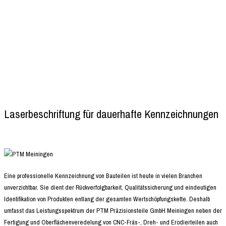
Etikettierung und Laserbeschriftung von CNC-Teilen - dauerhafte Kennzeichnung und
eindeutige Identifikation Ihrer Bauteile
Laserbeschriftung für dauerhafte Kennzeichnungen
Eine professionelle Kennzeichnung von Bauteilen ist heute in vielen Branchen
unverzichtbar. Sie dient der Rückverfolgbarkeit, Qualitätssicherung und eindeutigen
Identifikation von Produkten entlang der gesamten Wertschöpfungskette. Deshalb
umfasst das Leistungsspektrum der PTM Präzisionsteile GmbH Meiningen neben der
Fertigung und Oberflächenveredelung von CNC-Fräs-, Dreh- und Erodierteilen auch