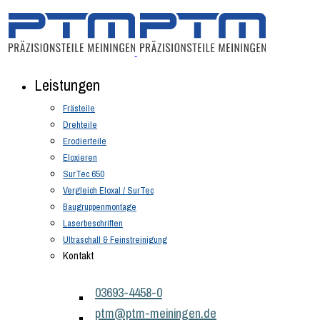
Leistungen
Frästeile
Drehteile
Erodierteile
Eloxieren
SurTec 650
Vergleich Eloxal / SurTec
Baugruppenmontage
Laserbeschriften
Ultraschall & Feinstreinigung
Kontakt
03693-4458-0
ptm@ptm-meiningen.de