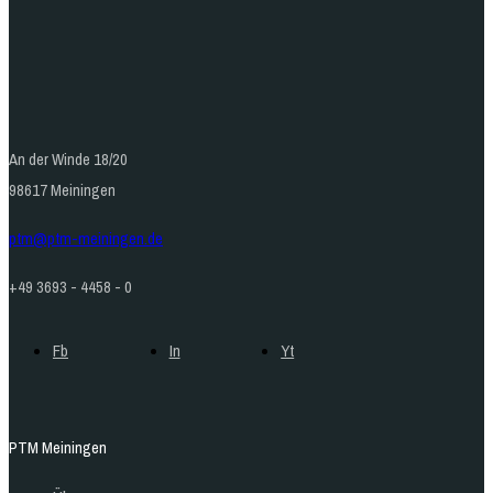
An der Winde 18/20
98617 Meiningen
ptm@ptm-meiningen.de
+49 3693 - 4458 - 0
Fb
In
Yt
PTM Meiningen